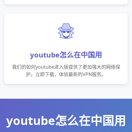
youtube怎么在中国用
我们的如何youtube进入版提供了更加强大的网络保
护。立即下载，体验最新的VPN服务。
youtube怎么在中国用