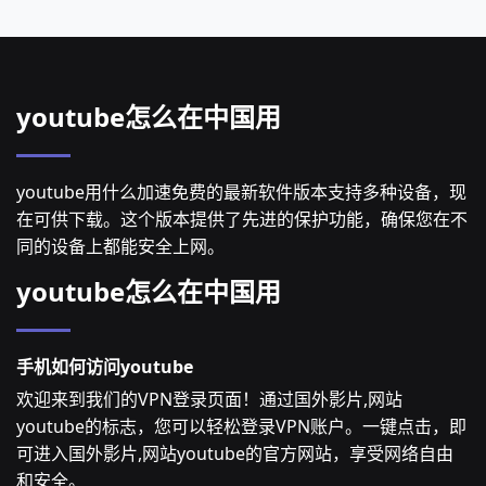
youtube怎么在中国用
youtube用什么加速免费的最新软件版本支持多种设备，现
在可供下载。这个版本提供了先进的保护功能，确保您在不
同的设备上都能安全上网。
youtube怎么在中国用
手机如何访问youtube
欢迎来到我们的VPN登录页面！通过国外影片,网站
youtube的标志，您可以轻松登录VPN账户。一键点击，即
可进入国外影片,网站youtube的官方网站，享受网络自由
和安全。